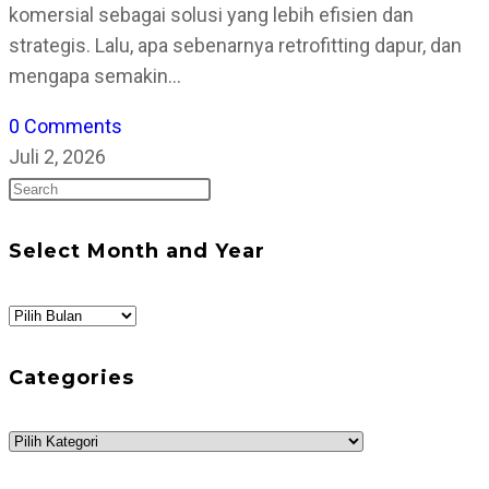
komersial sebagai solusi yang lebih efisien dan
strategis. Lalu, apa sebenarnya retrofitting dapur, dan
mengapa semakin…
0 Comments
Juli 2, 2026
Press
Escape
to
Select Month and Year
close
the
Select
search
Month
panel.
and
Categories
Year
Categories