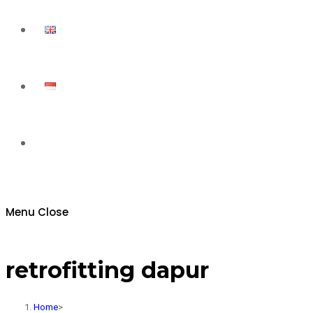
Toggle
website
Menu
Close
search
retrofitting dapur
Home
>