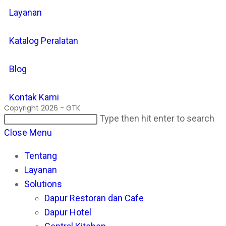
Layanan
Katalog Peralatan
Blog
Kontak Kami
Copyright 2026 - GTK
Search
Pr
Type then hit enter to search
this
Es
Close Menu
website
to
Tentang
cl
Layanan
th
Solutions
se
Dapur Restoran dan Cafe
pan
Dapur Hotel