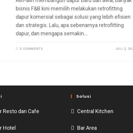
Alih-alih membangun dapur baru dari awal, banyak
bisnis F&B kini memilih melakukan retrofitting
dapur komersial sebagai solusi yang lebih efisien
dan strategis. Lalu, apa sebenarnya retrofitting
dapur, dan mengapa semakin…
0 COMMENTS
JULI 2, 20
i
Solusi
r Resto dan Cafe
Central Kitchen
r Hotel
Bar Area