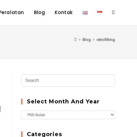
Peralatan
Blog
Kontak
Toggle
website
>
Blog
>
retrofitting
search
Press
Escape
to
close
Select Month And Year
i
the
Select
search
Month
panel.
and
Categories
Year