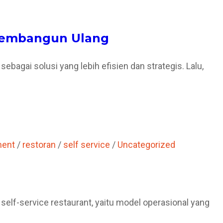
a Membangun Ulang
ebagai solusi yang lebih efisien dan strategis. Lalu,
ment
/
restoran
/
self service
/
Uncategorized
elf-service restaurant, yaitu model operasional yang