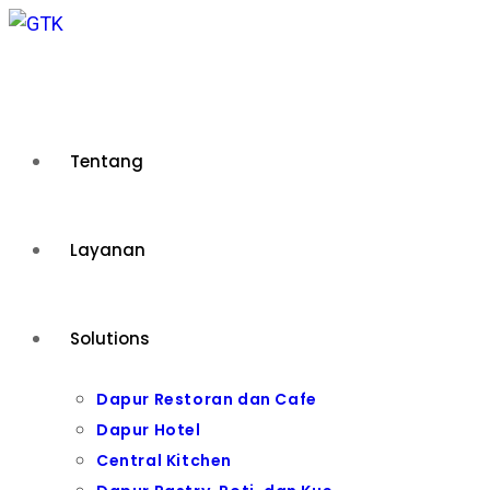
Skip
to
content
Tentang
Layanan
Solutions
Dapur Restoran dan Cafe
Dapur Hotel
Central Kitchen