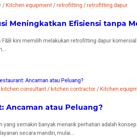
r
/
Kitchen equipment
/
retrofitting
/
retrofitting dapur
lusi Meningkatkan Efisiensi tanp
F&B kini memilih melakukan retrofitting dapur komersial s
in…
/
kitchen consultant
/
kitchen contractor
/
Kitchen equip
t: Ancaman atau Peluang?
n yang semakin banyak menarik perhatian adalah konsep s
ayanan secara mandiri, mulai…