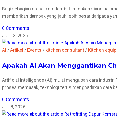
Bagi sebagian orang, keterlambatan makan siang selama 
memberikan dampak yang jauh lebih besar daripada ya
0 Comments
Juli 13, 2026
AI
/
Artikel
/
Events
/
kitchen consultant
/
Kitchen equi
Apakah AI Akan Menggantikan Ch
Artificial Intelligence (AI) mulai mengubah cara indus
proses memasak, teknologi terus menghadirkan cara b
0 Comments
Juli 8, 2026