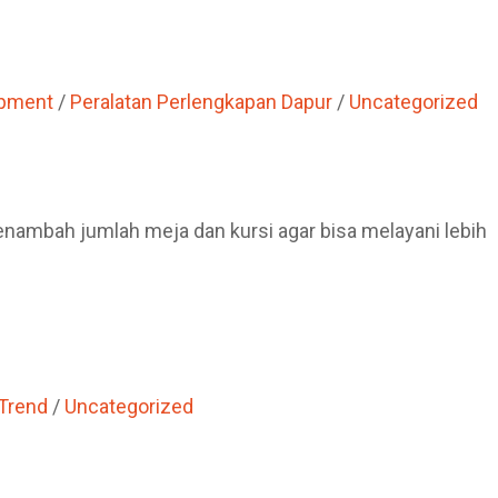
ipment
/
Peralatan Perlengkapan Dapur
/
Uncategorized
enambah jumlah meja dan kursi agar bisa melayani lebih
Trend
/
Uncategorized