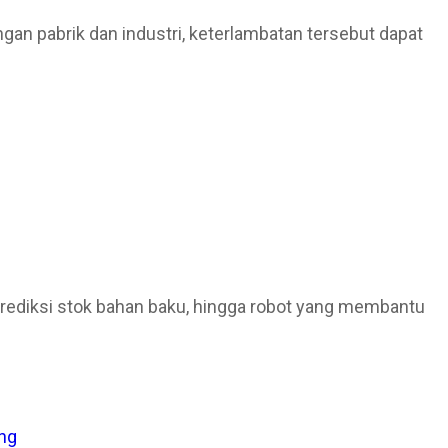
an pabrik dan industri, keterlambatan tersebut dapat
, prediksi stok bahan baku, hingga robot yang membantu