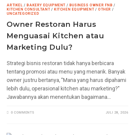
ARTIKEL
/
BAKERY EQUIPMENT
/
BUSINESS OWNER FNB
/
KITCHEN CONSULTANT
/
KITCHEN EQUIPMENT
/
OTHER
/
UNCATEGORIZED
Owner Restoran Harus
Menguasai Kitchen atau
Marketing Dulu?
Strategi bisnis restoran tidak hanya berbicara
tentang promosi atau menu yang menarik. Banyak
owner justru bertanya, "Mana yang harus dipahami
lebih dulu, operasional kitchen atau marketing?"
Jawabannya akan menentukan bagaimana…
0 COMMENTS
JULI 28, 2026