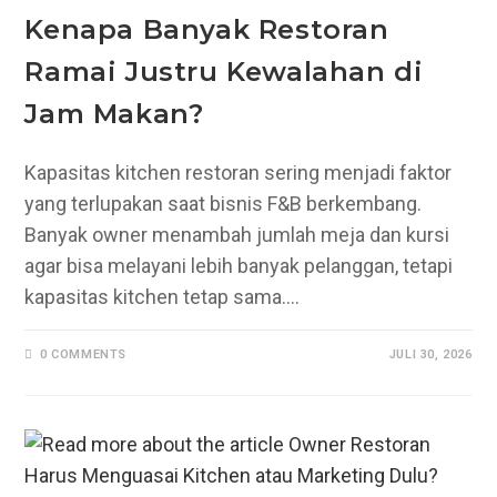
Kenapa Banyak Restoran
Ramai Justru Kewalahan di
Jam Makan?
Kapasitas kitchen restoran sering menjadi faktor
yang terlupakan saat bisnis F&B berkembang.
Banyak owner menambah jumlah meja dan kursi
agar bisa melayani lebih banyak pelanggan, tetapi
kapasitas kitchen tetap sama.…
0 COMMENTS
JULI 30, 2026