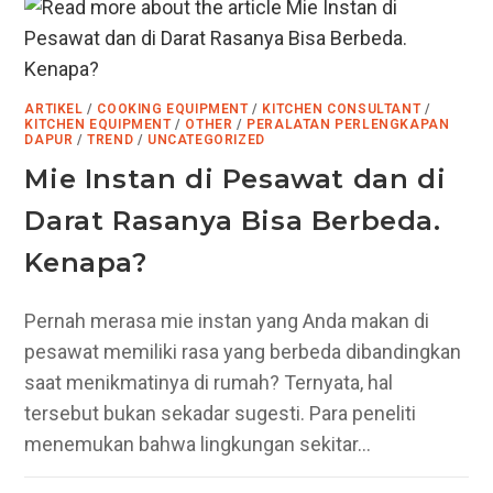
ARTIKEL
/
COOKING EQUIPMENT
/
KITCHEN CONSULTANT
/
KITCHEN EQUIPMENT
/
OTHER
/
PERALATAN PERLENGKAPAN
DAPUR
/
TREND
/
UNCATEGORIZED
Mie Instan di Pesawat dan di
Darat Rasanya Bisa Berbeda.
Kenapa?
Pernah merasa mie instan yang Anda makan di
pesawat memiliki rasa yang berbeda dibandingkan
saat menikmatinya di rumah? Ternyata, hal
tersebut bukan sekadar sugesti. Para peneliti
menemukan bahwa lingkungan sekitar…