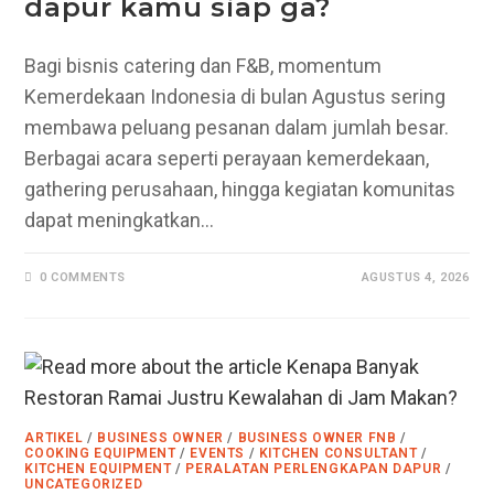
dapur kamu siap ga?
Bagi bisnis catering dan F&B, momentum
Kemerdekaan Indonesia di bulan Agustus sering
membawa peluang pesanan dalam jumlah besar.
Berbagai acara seperti perayaan kemerdekaan,
gathering perusahaan, hingga kegiatan komunitas
dapat meningkatkan…
0 COMMENTS
AGUSTUS 4, 2026
ARTIKEL
/
BUSINESS OWNER
/
BUSINESS OWNER FNB
/
COOKING EQUIPMENT
/
EVENTS
/
KITCHEN CONSULTANT
/
KITCHEN EQUIPMENT
/
PERALATAN PERLENGKAPAN DAPUR
/
UNCATEGORIZED