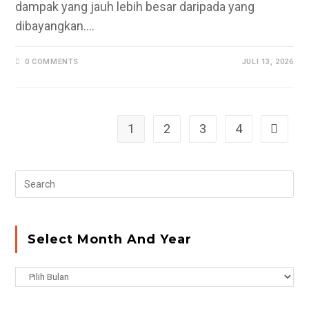
dampak yang jauh lebih besar daripada yang
dibayangkan.…
0 COMMENTS
JULI 13, 2026
1
2
3
4
Go to th
Pr
Es
to
clo
Select Month And Year
the
se
Select
pan
Month
and