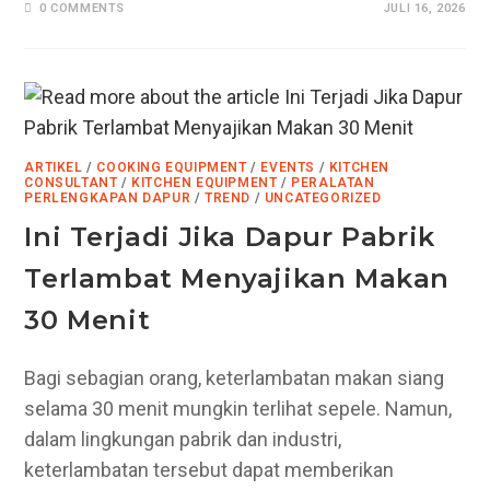
0 COMMENTS
JULI 16, 2026
ARTIKEL
/
COOKING EQUIPMENT
/
EVENTS
/
KITCHEN
CONSULTANT
/
KITCHEN EQUIPMENT
/
PERALATAN
PERLENGKAPAN DAPUR
/
TREND
/
UNCATEGORIZED
Ini Terjadi Jika Dapur Pabrik
Terlambat Menyajikan Makan
30 Menit
Bagi sebagian orang, keterlambatan makan siang
selama 30 menit mungkin terlihat sepele. Namun,
dalam lingkungan pabrik dan industri,
keterlambatan tersebut dapat memberikan