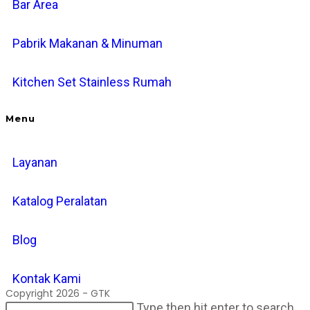
Bar Area
Pabrik Makanan & Minuman
Kitchen Set Stainless Rumah
Menu
Layanan
Katalog Peralatan
Blog
Kontak Kami
Copyright 2026 - GTK
Search
Pr
Type then hit enter to search