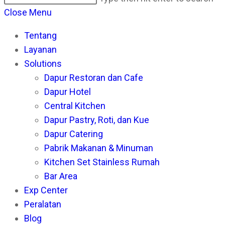
this
Es
Close Menu
website
to
Tentang
cl
Layanan
th
Solutions
se
Dapur Restoran dan Cafe
pan
Dapur Hotel
Central Kitchen
Dapur Pastry, Roti, dan Kue
Dapur Catering
Pabrik Makanan & Minuman
Kitchen Set Stainless Rumah
Bar Area
Exp Center
Peralatan
Blog