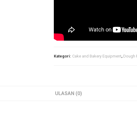
Kategori:
Cake and Bakery Equipment
,
Dough 
ULASAN (0)