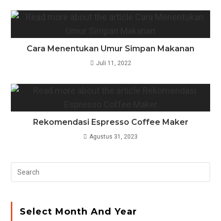
Cara Menentukan Umur Simpan Makanan
Juli 11, 2022
Rekomendasi Espresso Coffee Maker
Agustus 31, 2023
Pr
Es
to
clo
Select Month And Year
the