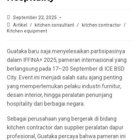
Post
September 22, 2025
published:
Post
Artikel
/
kitchen consultant
/
kitchen contractor
/
category:
Kitchen equipment
Guataka baru saja menyelesaikan partisipasinya
dalam IFFINA+ 2025, pameran internasional yang
berlangsung pada 17–20 September di ICE BSD
City. Event ini menjadi salah satu ajang penting
yang mempertemukan pelaku industri furnitur,
desain interior, hingga peralatan penunjang
hospitality dari berbagai negara.
Sebagai perusahaan yang bergerak di bidang
kitchen contractor dan supplier peralatan dapur
profesional, Guataka percaya bahwa pameran ini