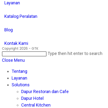
Layanan
Katalog Peralatan
Blog
Kontak Kami
Copyright 2026 - GTK
Search
Pr
Type then hit enter to search
this
Es
Close Menu
website
to
Tentang
cl
Layanan
th
Solutions
se
Dapur Restoran dan Cafe
pan
Dapur Hotel
Central Kitchen