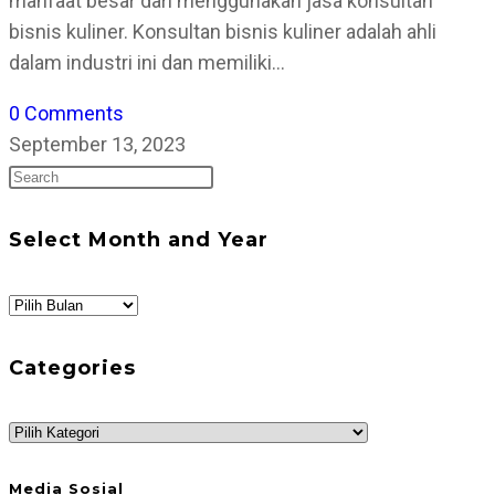
manfaat besar dari menggunakan jasa konsultan
bisnis kuliner. Konsultan bisnis kuliner adalah ahli
dalam industri ini dan memiliki…
0 Comments
September 13, 2023
Press
Escape
to
Select Month and Year
close
the
Select
search
Month
panel.
and
Categories
Year
Categories
Media Sosial