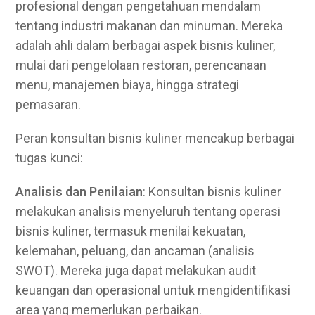
profesional dengan pengetahuan mendalam
tentang industri makanan dan minuman. Mereka
adalah ahli dalam berbagai aspek bisnis kuliner,
mulai dari pengelolaan restoran, perencanaan
menu, manajemen biaya, hingga strategi
pemasaran.
Peran konsultan bisnis kuliner mencakup berbagai
tugas kunci:
Analisis dan Penilaian
: Konsultan bisnis kuliner
melakukan analisis menyeluruh tentang operasi
bisnis kuliner, termasuk menilai kekuatan,
kelemahan, peluang, dan ancaman (analisis
SWOT). Mereka juga dapat melakukan audit
keuangan dan operasional untuk mengidentifikasi
area yang memerlukan perbaikan.