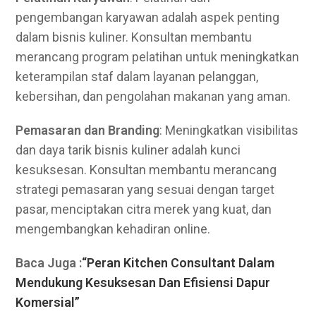
pengembangan karyawan adalah aspek penting
dalam bisnis kuliner. Konsultan membantu
merancang program pelatihan untuk meningkatkan
keterampilan staf dalam layanan pelanggan,
kebersihan, dan pengolahan makanan yang aman.
Pemasaran dan Branding
: Meningkatkan visibilitas
dan daya tarik bisnis kuliner adalah kunci
kesuksesan. Konsultan membantu merancang
strategi pemasaran yang sesuai dengan target
pasar, menciptakan citra merek yang kuat, dan
mengembangkan kehadiran online.
Baca Juga :
“Peran Kitchen Consultant Dalam
Mendukung Kesuksesan Dan Efisiensi Dapur
Komersial”