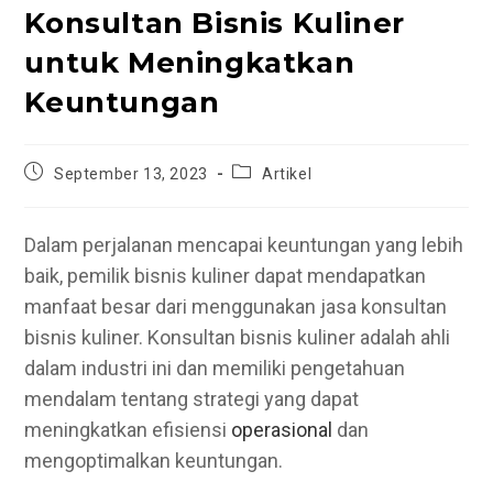
Konsultan Bisnis Kuliner
untuk Meningkatkan
Keuntungan
Post
Post
September 13, 2023
Artikel
published:
category:
Dalam perjalanan mencapai keuntungan yang lebih
baik, pemilik bisnis kuliner dapat mendapatkan
manfaat besar dari menggunakan jasa konsultan
bisnis kuliner. Konsultan bisnis kuliner adalah ahli
dalam industri ini dan memiliki pengetahuan
mendalam tentang strategi yang dapat
meningkatkan efisiensi
operasional
dan
mengoptimalkan keuntungan.