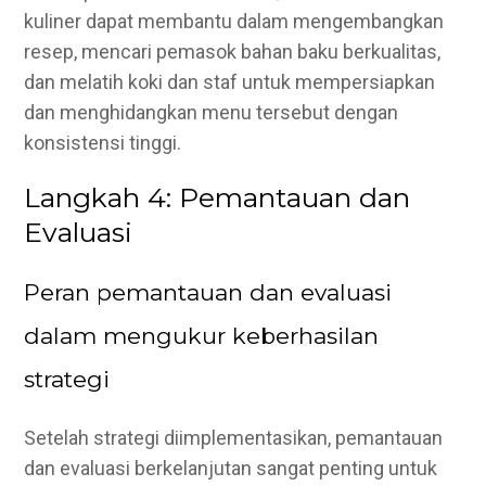
kuliner dapat membantu dalam mengembangkan
resep, mencari pemasok bahan baku berkualitas,
dan melatih koki dan staf untuk mempersiapkan
dan menghidangkan menu tersebut dengan
konsistensi tinggi.
Langkah 4: Pemantauan dan
Evaluasi
Peran pemantauan dan evaluasi
dalam mengukur keberhasilan
strategi
Setelah strategi diimplementasikan, pemantauan
dan evaluasi berkelanjutan sangat penting untuk