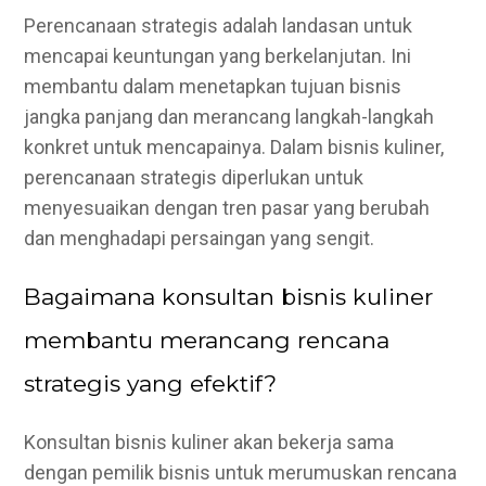
Perencanaan strategis adalah landasan untuk
mencapai keuntungan yang berkelanjutan. Ini
membantu dalam menetapkan tujuan bisnis
jangka panjang dan merancang langkah-langkah
konkret untuk mencapainya. Dalam bisnis kuliner,
perencanaan strategis diperlukan untuk
menyesuaikan dengan tren pasar yang berubah
dan menghadapi persaingan yang sengit.
Bagaimana konsultan bisnis kuliner
membantu merancang rencana
strategis yang efektif?
Konsultan bisnis kuliner akan bekerja sama
dengan pemilik bisnis untuk merumuskan rencana