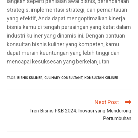
langkah seperti penilaian awal bisnis, perencanaan
strategis, implementasi strategi, dan pemantauan
yang efektif, Anda dapat mengoptimalkan kinerja
bisnis kamu di tengah persaingan yang ketat dalam
industri kuliner yang dinamis ini. Dengan bantuan
konsultan bisnis kuliner yang kompeten, kamu
dapat meraih keuntungan yang lebih tinggi dan
mencapai kesuksesan yang berkelanjutan.
TAGS
:
BISNIS KULINER
,
CULINARY CONSULTANT
,
KONSULTAN KULINER
Read
Next Post
more
Tren Bisnis F&B 2024: Inovasi yang Mendorong
articles
Pertumbuhan