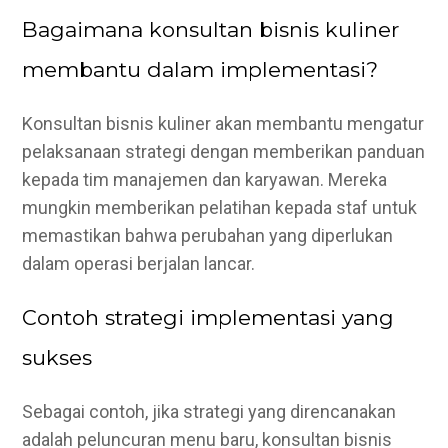
Bagaimana konsultan bisnis kuliner
membantu dalam implementasi?
Konsultan bisnis kuliner akan membantu mengatur
pelaksanaan strategi dengan memberikan panduan
kepada tim manajemen dan karyawan. Mereka
mungkin memberikan pelatihan kepada staf untuk
memastikan bahwa perubahan yang diperlukan
dalam operasi berjalan lancar.
Contoh strategi implementasi yang
sukses
Sebagai contoh, jika strategi yang direncanakan
adalah peluncuran menu baru, konsultan bisnis