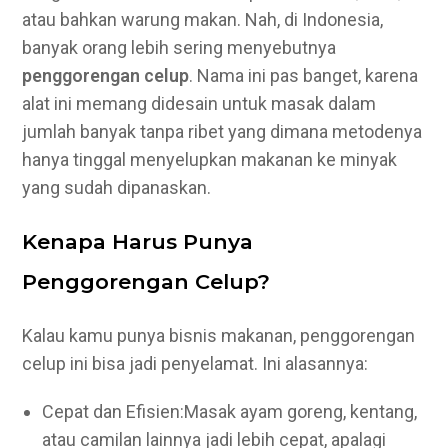
atau bahkan warung makan. Nah, di Indonesia,
banyak orang lebih sering menyebutnya
penggorengan
celup
. Nama ini pas banget, karena
alat ini memang didesain untuk masak dalam
jumlah banyak tanpa ribet yang dimana metodenya
hanya tinggal menyelupkan makanan ke minyak
yang sudah dipanaskan.
Kenapa Harus Punya
Penggorengan
Celup
?
Kalau kamu punya bisnis makanan, penggorengan
celup ini bisa jadi penyelamat. Ini alasannya:
Cepat dan Efisien:Masak ayam goreng, kentang,
atau camilan lainnya jadi lebih cepat, apalagi