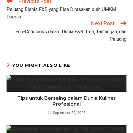
Read
Previous Post
more
Peluang Bisnis F&B yang Bisa Dirasakan oleh UMKM
articles
Daerah
Next Post
Eco-Conscious dalam Dunia F&B: Tren, Tantangan, dan
Peluang
YOU MIGHT ALSO LIKE
Tips untuk Bersaing dalam Dunia Kuliner
Profesional
September 29, 2023