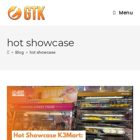
Skip
to
Menu
content
hot showcase
>
Blog
>
hot showcase