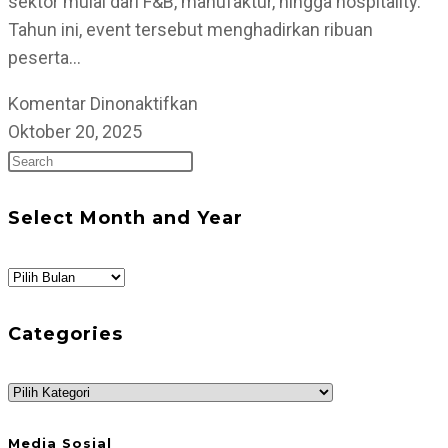
sektor mulai dari F&B, manufaktur, hingga hospitality.
Tahun ini, event tersebut menghadirkan ribuan
peserta…
pada
Komentar Dinonaktifkan
Trade
Oktober 20, 2025
Press
Expo
Escape
Indonesia
to
2025:
Select Month and Year
close
Panggung
the
Pelaku
Select
search
F&B
Month
panel.
dan
and
Categories
Hospitality
Year
Categories
Media Sosial