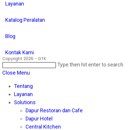
Layanan
Katalog Peralatan
Blog
Kontak Kami
Copyright 2026 - GTK
Search
Pr
Type then hit enter to search
this
Es
Close Menu
website
to
Tentang
cl
Layanan
th
Solutions
se
Dapur Restoran dan Cafe
pan
Dapur Hotel
Central Kitchen