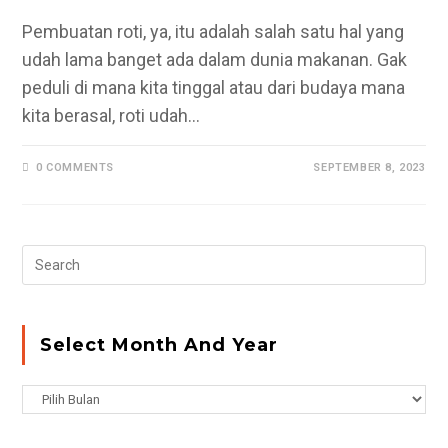
Pembuatan roti, ya, itu adalah salah satu hal yang
udah lama banget ada dalam dunia makanan. Gak
peduli di mana kita tinggal atau dari budaya mana
kita berasal, roti udah…
0 COMMENTS
SEPTEMBER 8, 2023
Pr
Es
to
clo
Select Month And Year
the
se
Select
pan
Month
and