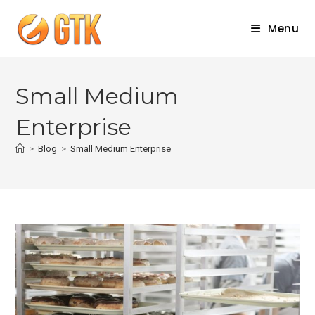
Skip
to
Menu
content
Small Medium
Enterprise
>
Blog
>
Small Medium Enterprise