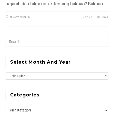
sejarah dan fakta untuk tentang bakpao? Bakpao…
0 COMMENTS
JANUARI 18, 2023
Pr
Es
to
clo
Select Month And Year
the
se
Select
pan
Month
and
Year
Categories
Categories