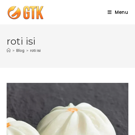
Skip
to
Menu
content
roti isi
>
Blog
>
roti isi