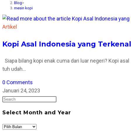
Blog
>
mesin kopi
Artikel
Kopi Asal Indonesia yang Terken
Siapa bilang kopi enak cuma dari luar negeri? Kopi asa
tuh udah…
0 Comments
Januari 24, 2023
Press
Escape
Select Month and Year
to
close
Select
the