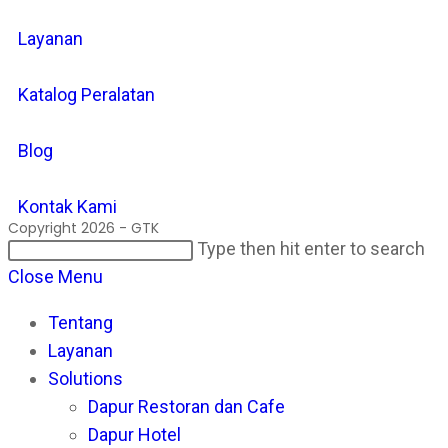
Layanan
Katalog Peralatan
Blog
Kontak Kami
Copyright 2026 - GTK
Search
Pr
Type then hit enter to search
this
Es
Close Menu
website
to
Tentang
cl
Layanan
th
Solutions
se
Dapur Restoran dan Cafe
pan
Dapur Hotel