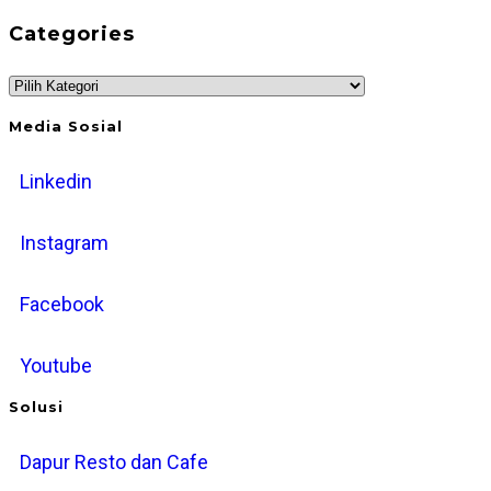
Month
search
Categories
and
panel.
Year
Categories
Media Sosial
Linkedin
Instagram
Facebook
Youtube
Solusi
Dapur Resto dan Cafe