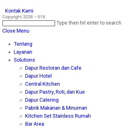
Kontak Kami
Copyright 2026 - GTK
Search
Pr
Type then hit enter to search
this
Es
Close Menu
website
to
Tentang
cl
Layanan
th
Solutions
se
Dapur Restoran dan Cafe
pan
Dapur Hotel
Central Kitchen
Dapur Pastry, Roti, dan Kue
Dapur Catering
Pabrik Makanan & Minuman
Kitchen Set Stainless Rumah
Bar Area