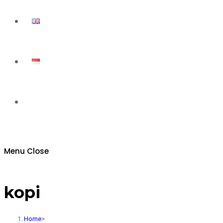
Toggle
website
Menu
Close
search
kopi
Home
>