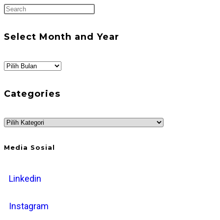
Press
Escape
to
Select Month and Year
close
the
Select
search
Month
panel.
and
Categories
Year
Categories
Media Sosial
Linkedin
Instagram