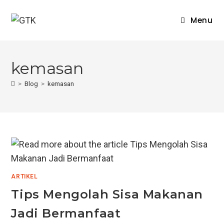
Skip
to
Menu
content
kemasan
>
Blog
>
kemasan
ARTIKEL
Tips Mengolah Sisa Makanan
Jadi Bermanfaat