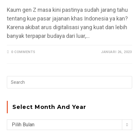
Kaum gen Z masa kini pastinya sudah jarang tahu
tentang kue pasar jajanan khas Indonesia ya kan?
Karena akibat arus digitalisasi yang kuat dan lebih
banyak terpapar budaya dari luar,…
0 COMMENTS
JANUARI 26, 2023
Pr
Es
to
clo
Select Month And Year
the
se
Select
Pilih Bulan
pan
Month
and