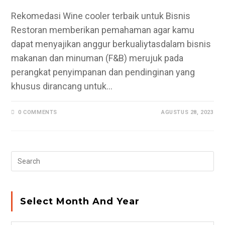
Rekomedasi Wine cooler terbaik untuk Bisnis
Restoran memberikan pemahaman agar kamu
dapat menyajikan anggur berkualiytasdalam bisnis
makanan dan minuman (F&B) merujuk pada
perangkat penyimpanan dan pendinginan yang
khusus dirancang untuk…
0 COMMENTS
AGUSTUS 28, 2023
Pr
Es
to
clo
Select Month And Year
the
se