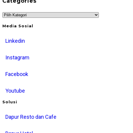
Categories
and
panel.
Year
Categories
Media Sosial
Linkedin
Instagram
Facebook
Youtube
Solusi
Dapur Resto dan Cafe