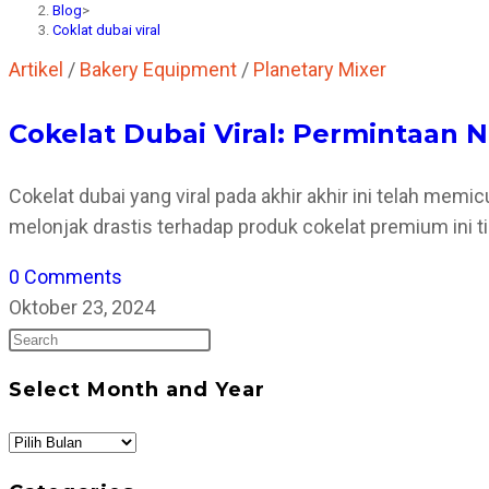
Blog
>
Coklat dubai viral
Artikel
/
Bakery Equipment
/
Planetary Mixer
Cokelat Dubai Viral: Permintaan N
Cokelat dubai yang viral pada akhir akhir ini telah mem
melonjak drastis terhadap produk cokelat premium ini t
0 Comments
Oktober 23, 2024
Press
Escape
Select Month and Year
to
close
Select
the
Month
search