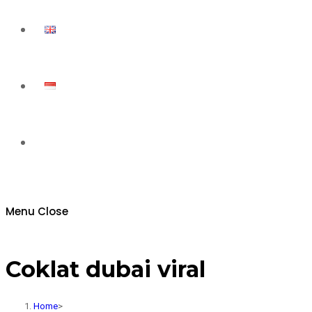
Toggle
website
Menu
Close
search
Coklat dubai viral
Home
>