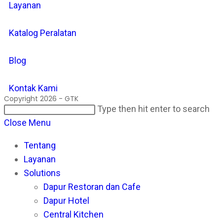
Layanan
Katalog Peralatan
Blog
Kontak Kami
Copyright 2026 - GTK
Search
Pr
Type then hit enter to search
this
Es
Close Menu
website
to
Tentang
cl
Layanan
th
Solutions
se
Dapur Restoran dan Cafe
pan
Dapur Hotel
Central Kitchen