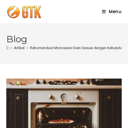
Skip
to
Menu
content
Blog
>
Artikel
>
Rekomendasi Microwave Oven Sesuai dengan Kebutuhan B