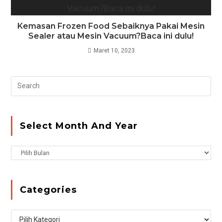
Kemasan Frozen Food Sebaiknya Pakai Mesin
Sealer atau Mesin Vacuum?Baca ini dulu!
Maret 10, 2023
Pr
Es
to
clo
Select Month And Year
the
se
Select
pan
Month
and
Year
Categories
Categories