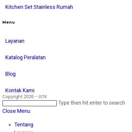
Kitchen Set Stainless Rumah
Menu
Layanan
Katalog Peralatan
Blog
Kontak Kami
Copyright 2026 - GTK
Search
Pr
Type then hit enter to search
this
Es
Close Menu
website
to
Tentang
cl