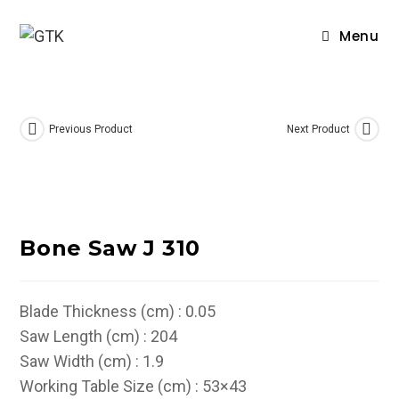
Skip
to
Menu
content
Previous Product
Next Product
Bone Saw J 310
Blade Thickness (cm) : 0.05
Saw Length (cm) : 204
Saw Width (cm) : 1.9
Working Table Size (cm) : 53×43