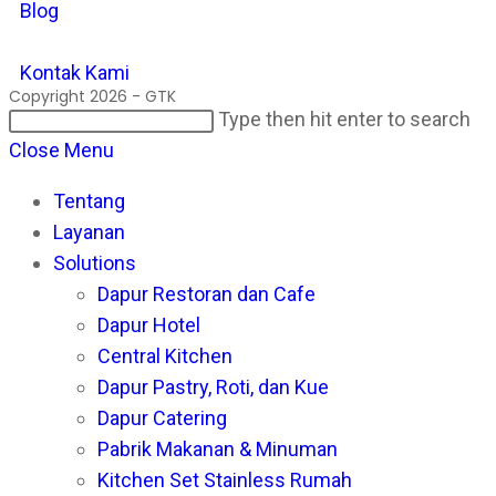
Blog
Kontak Kami
Copyright 2026 - GTK
Search
Pr
Type then hit enter to search
this
Es
Close Menu
website
to
Tentang
cl
Layanan
th
Solutions
se
Dapur Restoran dan Cafe
pan
Dapur Hotel
Central Kitchen
Dapur Pastry, Roti, dan Kue
Dapur Catering
Pabrik Makanan & Minuman
Kitchen Set Stainless Rumah