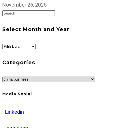
Guataka
November 26, 2025
Press
di
Escape
GPHRI
to
x
Select Month and Year
close
OCTF
the
2025:
Select
search
Peluang
Month
panel.
Baru
and
Categories
untuk
Year
industri
Categories
F&B
Media Sosial
Linkedin
Instagram