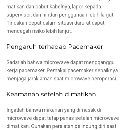
matikan dan cabut kabelnya, lapor kepada
supervisor, dan hindari penggunaan lebih lanjut.
Tindakan cepat dalam situasi darurat dapat
mencegah risiko lebih lanjut.
Pengaruh terhadap Pacemaker
Sadarlah bahwa microwave dapat mengganggu
kerja pacemaker. Pemakai pacemaker sebaiknya
menjaga jarak aman saat microwave beroperasi.
Keamanan setelah dimatikan
Ingatlah bahwa makanan yang dimasak di
microwave dapat tetap panas setelah microwave
dimatikan. Gunakan peralatan pelindung diri saat