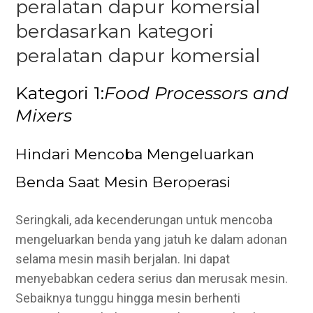
peralatan dapur komersial
berdasarkan kategori
peralatan dapur komersial
Kategori 1:
Food Processors and
Mixers
Hindari Mencoba Mengeluarkan
Benda Saat Mesin Beroperasi
Seringkali, ada kecenderungan untuk mencoba
mengeluarkan benda yang jatuh ke dalam adonan
selama mesin masih berjalan. Ini dapat
menyebabkan cedera serius dan merusak mesin.
Sebaiknya tunggu hingga mesin berhenti