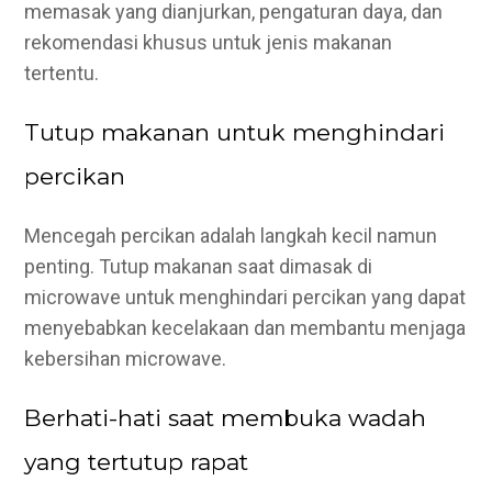
memasak yang dianjurkan, pengaturan daya, dan
rekomendasi khusus untuk jenis makanan
tertentu.
Tutup makanan untuk menghindari
percikan
Mencegah percikan adalah langkah kecil namun
penting. Tutup makanan saat dimasak di
microwave untuk menghindari percikan yang dapat
menyebabkan kecelakaan dan membantu menjaga
kebersihan microwave.
Berhati-hati saat membuka wadah
yang tertutup rapat