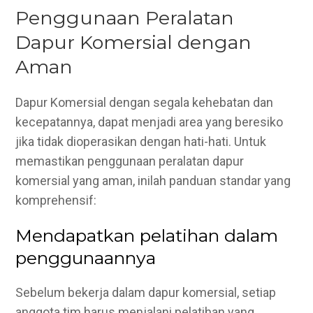
Penggunaan Peralatan
Dapur Komersial dengan
Aman
Dapur Komersial dengan segala kehebatan dan
kecepatannya, dapat menjadi area yang beresiko
jika tidak dioperasikan dengan hati-hati. Untuk
memastikan penggunaan peralatan dapur
komersial yang aman, inilah panduan standar yang
komprehensif:
Mendapatkan pelatihan dalam
penggunaannya
Sebelum bekerja dalam dapur komersial, setiap
anggota tim harus menjalani pelatihan yang