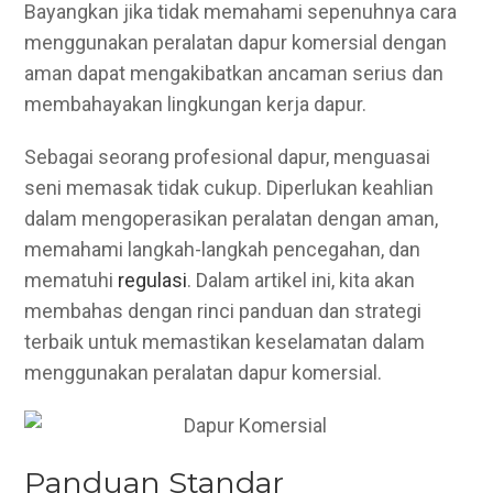
Bayangkan jika tidak memahami sepenuhnya cara
menggunakan peralatan dapur komersial dengan
aman dapat mengakibatkan ancaman serius dan
membahayakan lingkungan kerja dapur.
Sebagai seorang profesional dapur, menguasai
seni memasak tidak cukup. Diperlukan keahlian
dalam mengoperasikan peralatan dengan aman,
memahami langkah-langkah pencegahan, dan
mematuhi
regulasi
. Dalam artikel ini, kita akan
membahas dengan rinci panduan dan strategi
terbaik untuk memastikan keselamatan dalam
menggunakan peralatan dapur komersial.
Panduan Standar