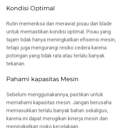
Kondisi Optimal
Rutin memeriksa dan merawat pisau dan blade
untuk memastikan kondisi optimal. Pisau yang
tajam tidak hanya meningkatkan efisiensi mesin,
tetapi juga mengurangi resiko cedera karena
potongan yang tidak rata atau terlalu banyak
tekanan.
Pahami kapasitas Mesin
Sebelum menggunakannya, pastikan untuk
memahami kapasitas mesin. Jangan berusaha
memasukkan terlalu banyak bahan sekaligus,
karena ini dapat merugikan kinerja mesin dan
meningkatkan risiko kecelakaan.