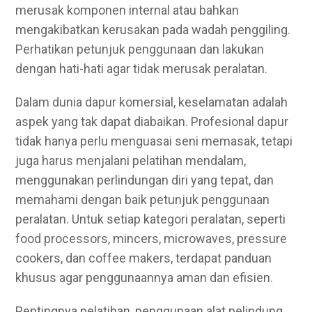
merusak komponen internal atau bahkan
mengakibatkan kerusakan pada wadah penggiling.
Perhatikan petunjuk penggunaan dan lakukan
dengan hati-hati agar tidak merusak peralatan.
Dalam dunia dapur komersial, keselamatan adalah
aspek yang tak dapat diabaikan. Profesional dapur
tidak hanya perlu menguasai seni memasak, tetapi
juga harus menjalani pelatihan mendalam,
menggunakan perlindungan diri yang tepat, dan
memahami dengan baik petunjuk penggunaan
peralatan. Untuk setiap kategori peralatan, seperti
food processors, mincers, microwaves, pressure
cookers, dan coffee makers, terdapat panduan
khusus agar penggunaannya aman dan efisien.
Pentingnya pelatihan, penggunaan alat pelindung