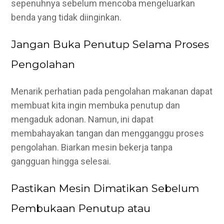
sepenuhnya sebelum mencoba mengeluarkan
benda yang tidak diinginkan.
Jangan Buka Penutup Selama Proses
Pengolahan
Menarik perhatian pada pengolahan makanan dapat
membuat kita ingin membuka penutup dan
mengaduk adonan. Namun, ini dapat
membahayakan tangan dan mengganggu proses
pengolahan. Biarkan mesin bekerja tanpa
gangguan hingga selesai.
Pastikan Mesin Dimatikan Sebelum
Pembukaan Penutup atau