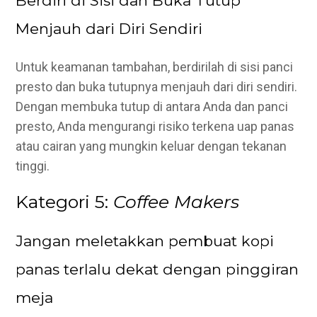
Berdiri di Sisi dan Buka Tutup
Menjauh dari Diri Sendiri
Untuk keamanan tambahan, berdirilah di sisi panci
presto dan buka tutupnya menjauh dari diri sendiri.
Dengan membuka tutup di antara Anda dan panci
presto, Anda mengurangi risiko terkena uap panas
atau cairan yang mungkin keluar dengan tekanan
tinggi.
Kategori 5:
Coffee Makers
Jangan meletakkan pembuat kopi
panas terlalu dekat dengan pinggiran
meja